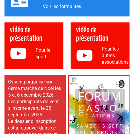
Voir les formalités
vidéo de
vidéo de
présentation
présentation
Pour les
Pour le
autres
sport
associations
Cysoing organise son
6ème marché de Noël les
5 et 6 décembre 2026.
Les participants doivent
s’inscrire avant le 25
septembre 2026.
Le dossier d’inscription
est à retrouver dans ce