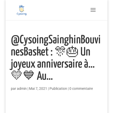
@CysoingSainghinBouvi
nesBasket : 🎊🎂 Un
joyeux anniversaire à…
💛💙 Au…
par
admin
|
Mai 7, 2021
|
Publication
|
0 commentaire