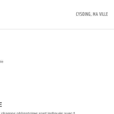
CYSOING, MA VILLE
re
E
 champs obligatoires sont indiqués avec
*