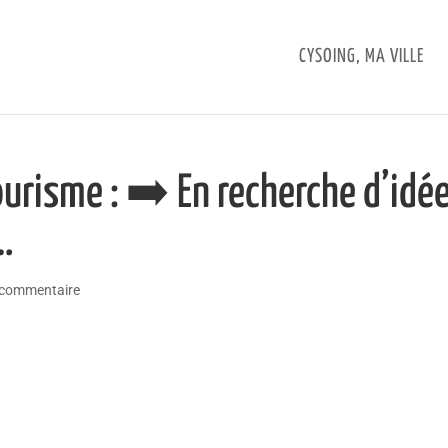
CYSOING, MA VILLE
risme : ➡️ En recherche d’idé
…
 commentaire